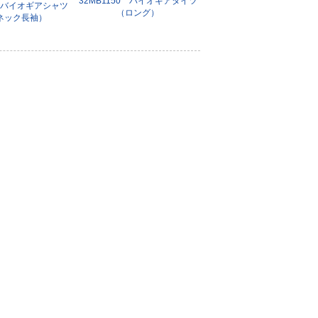
32MB1150 バイオギアタイツ
0 バイオギアシャツ
（ロング）
ネック長袖）